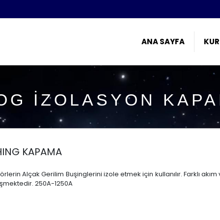
ANA SAYFA
KUR
OG İZOLASYON KAP
HING KAPAMA
rlerin Alçak Gerilim Buşinglerini izole etmek için kullanılır. Farklı akı
işmektedir. 250A-1250A