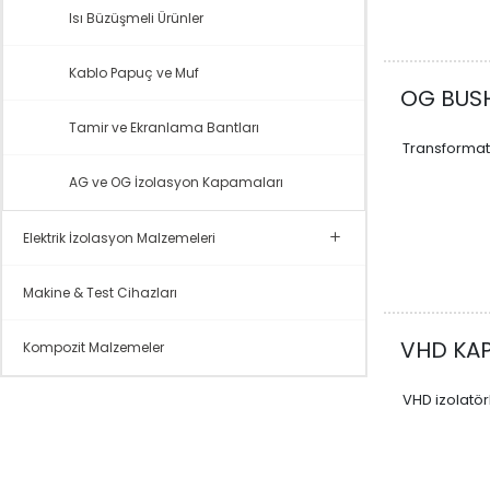
Isı Büzüşmeli Ürünler
Kablo Papuç ve Muf
OG BUS
Tamir ve Ekranlama Bantları
Transformatör
AG ve OG İzolasyon Kapamaları
Elektrik İzolasyon Malzemeleri
Makine & Test Cihazları
VHD KA
Kompozit Malzemeler
VHD izolatörl