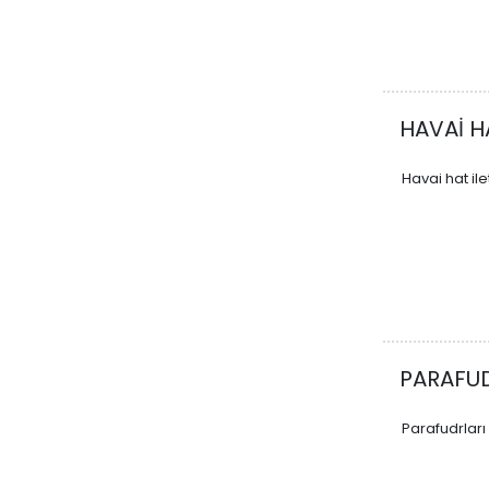
HAVAİ 
Havai hat ile
PARAFU
Parafudrları